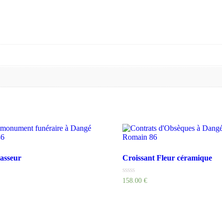
hasseur
Croissant Fleur céramique
Rated
158.00
€
0
out
of
5