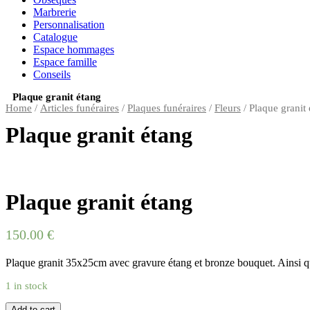
Marbrerie
Personnalisation
Catalogue
Espace hommages
Espace famille
Conseils
Plaque granit étang
Home
/
Articles funéraires
/
Plaques funéraires
/
Fleurs
/ Plaque granit
Plaque granit étang
Plaque granit étang
150.00
€
Plaque granit 35x25cm avec gravure étang et bronze bouquet. Ainsi q
1 in stock
Plaque
Add to cart