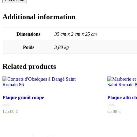
granit
étang
quantity
Additional information
Dimensions
35 cm x 2 cm x 25 cm
Poids
3,80 kg
Related products
Plaque granit coupé
Plaque altu c
Rated
Rated
125.00
€
85.00
€
0
0
out
out
of
of
5
5