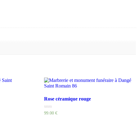
Rose céramique rouge
Rated
99.00
€
0
out
of
5