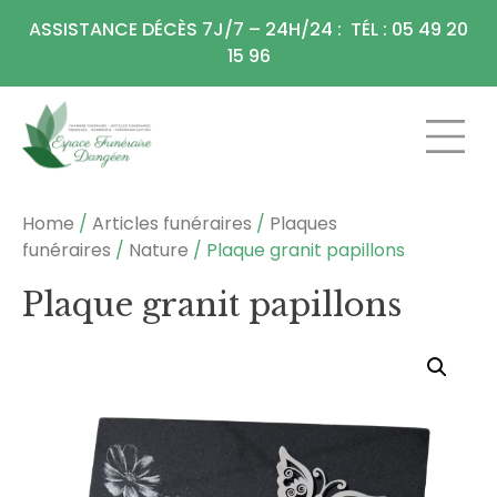
Panneau de gestion des cookies
ASSISTANCE DÉCÈS 7J/7 – 24H/24 : TÉL : 05 49 20
15 96
CHAMBRE FU
ARTICLES F
Home
/
Articles funéraires
/
Plaques
funéraires
/
Nature
/ Plaque granit papillons
Plaque granit papillons