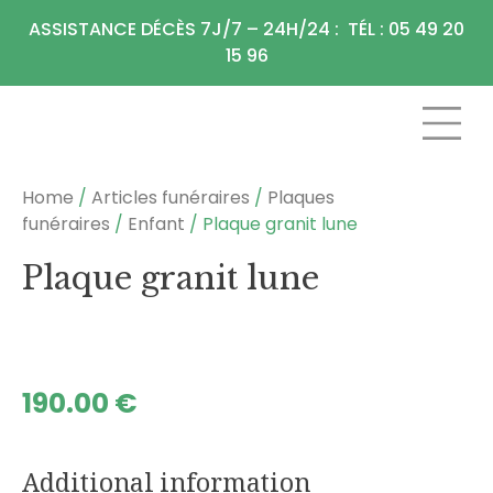
Panneau de gestion des cookies
ASSISTANCE DÉCÈS 7J/7 – 24H/24 : TÉL : 05 49 20
15 96
CHAMBRE FU
ARTICLES F
Home
/
Articles funéraires
/
Plaques
funéraires
/
Enfant
/ Plaque granit lune
Plaque granit lune
190.00
€
Additional information