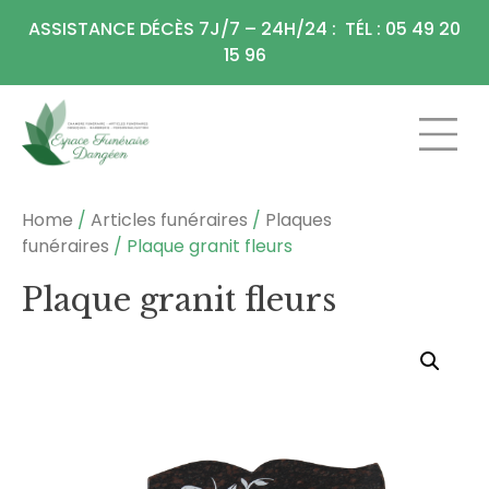
Panneau de gestion des cookies
ASSISTANCE DÉCÈS 7J/7 – 24H/24 : TÉL : 05 49 20
15 96
CHAMBRE FU
ARTICLES F
Home
/
Articles funéraires
/
Plaques
funéraires
/ Plaque granit fleurs
Plaque granit fleurs