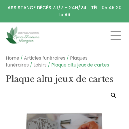
Panneau de gestion des cookies
ASSISTANCE DÉCÈS 7J/7 – 24H/24 : TÉL : 05 49 20
15 96
CHAMBRE FU
ARTICLES F
Home
/
Articles funéraires
/
Plaques
funéraires
/
Loisirs
/ Plaque altu jeux de cartes
Plaque altu jeux de cartes