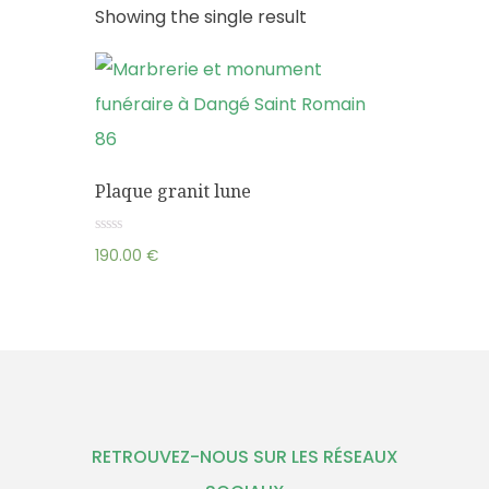
Showing the single result
Plaque granit lune
Rated
190.00
€
0
out
of
5
RETROUVEZ-NOUS SUR LES RÉSEAUX