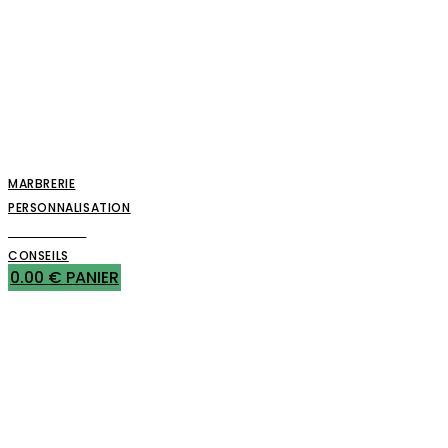
MARBRERIE
PERSONNALISATION
CATALOGUE
CONSEILS
0.00
€
PANIER